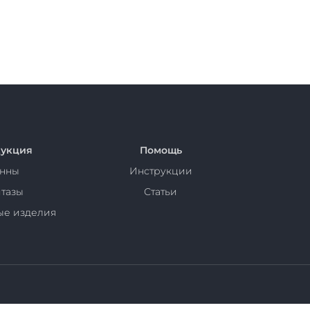
укция
Помощь
нны
Инструкции
тазы
Статьи
ые изделия