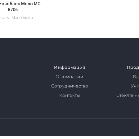
 моноблок Mono MO-
8706
тазы
,
Моноблоки
Информация
Прод
О компании
Ва
Сотрудничество
Уни
Контакты
Стеклянн